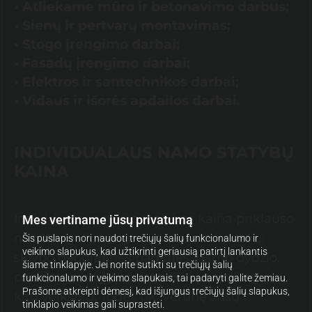
• Atliekame mūro ir betonavimo darbus;
• Sienų ir pertvarų montavimas;
• Stogo įrengimo darbai;
• Fasadų įrengimo darbai;
• Elektros ir santechnikos darbai;
• Vidaus ir išorės apdailos darbai.
INDIVIDUALAUS NAMO STATYBŲ
KAINA
Individualaus namo statybos kaina priklauso
Mes vertiname jūsų privatumą
nuo daugelio veiksnių ir sudėtinių dalių:
Šis puslapis nori naudoti trečiųjų šalių funkcionalumo ir
veikimo slapukus, kad užtikrinti geriausią patirtį lankantis
sklypo geografinės padėties, namo dydžio,
šiame tinklapyje. Jei norite sutikti su trečiųjų šalių
pasirinkto projekto, statybinių medžiagų ir
funkcionalumo ir veikimo slapukais, tai padaryti galite žemiau.
Prašome atkreipti dėmesį, kad išjungus trečiųjų šalių slapukus,
kitų veiksnių. Todėl, tik įvertinę Jūsų
tinklapio veikimas gali suprastėti.