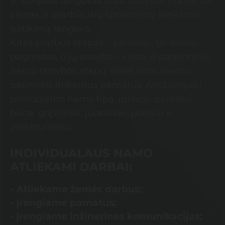
3. Statybos rangovas arba statybos įmonė, tai
vienas iš svarbiausių sprendimų renkantis
patikimą rangovą.
Kitas svarbus etapas – pamatai, tai namo
pagrindas, o jų statyba – viena iš pagrindinių
namo statybos etapų, todėl labai svarbu
pasirinkti tinkamus pamatus. Atsižvelgus į
planuojamo namo tipą, įprastai pamatai
būna: gręžtiniai, juostiniai, poliniai ir
plokštuminiai.
INDIVIDUALAUS NAMO
ATLIEKAMI DARBAI:
• Atliekame žemės darbus;
• Įrengiame pamatus;
• Įrengiame inžinerines komunikacijas;