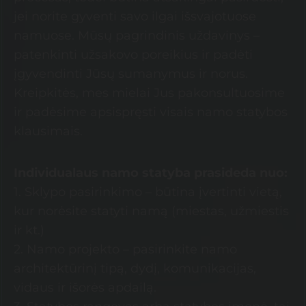
jei norite gyventi savo ilgai išsvajotuose
namuose. Mūsų pagrindinis uždavinys –
patenkinti užsakovo poreikius ir padėti
įgyvendinti Jūsų sumanymus ir norus.
Kreipkitės, mes mielai Jus pakonsultuosime
ir padėsime apsispręsti visais namo statybos
klausimais.
Individualaus namo statyba prasideda nuo:
1. Sklypo pasirinkimo – būtina įvertinti vietą,
kur norėsite statyti namą (miestas, užmiestis
ir kt.)
2. Namo projekto – pasirinkite namo
architektūrinį tipą, dydį, komunikacijas,
vidaus ir išorės apdailą.