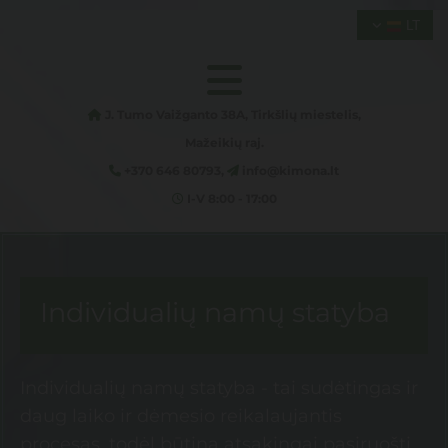
LT
J. Tumo Vaižganto 38A, Tirkšlių miestelis,

Mažeikių raj.
+370 646 80793,
info@kimona.lt


I-V 8:00 - 17:00

Individualių namų statyba
Individualių namų statyba - tai sudėtingas ir
daug laiko ir dėmesio reikalaujantis
procesas, todėl būtina atsakingai pasiruošti,