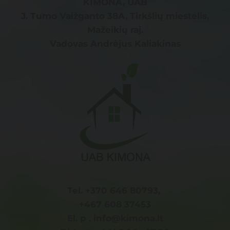
KIMONA, UAB
J. Tumo Vaižganto 38A, Tirkšlių miestelis,
Mažeikių raj.
Vadovas Andrėjus Kaliakinas
Tel. +370 646 80793,
+467 608 37453
El. p . info@kimona.lt