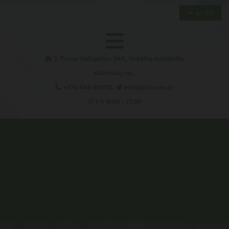
SV
J. Tumo Vaižganto 38A, Tirkšlių miestelis,

Mažeikių raj.,
+370 646 80793,
info@kimona.lt


I-V 8:00 - 17:00
