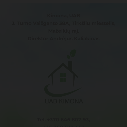
Kimona, UAB
J. Tumo Vaižganto 38A, Tirkšlių miestelis,
Mažeikių raj.
Direktör Andrėjus Kaliakinas
Tel. +370 646 807 93,